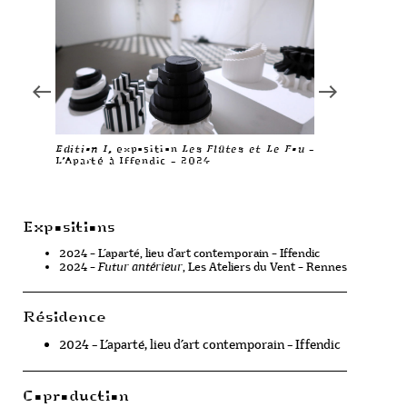
Edition I
Edition I
Edition I
Edition I
, exposition
, exposition
, exposition
, exposition
Les Flûtes et Le Fou
Les Flûtes et Le Fou
Les Flûtes et Le Fou
Les Flûtes et Le Fou
–
–
–
–
L’Aparté à Iffendic – 2024
L’Aparté à Iffendic – 2024
L’Aparté à Iffendic – 2024
L’Aparté à Iffendic – 2024
Edition I
, exposition
Les Flûtes et Le Fou
–
L’Aparté à Iffendic – 2024
Expositions
2024 – L’aparté, lieu d’art contemporain – Iffendic
2024 –
Futur antérieur
, Les Ateliers du Vent – Rennes
Résidence
2024 – L’aparté, lieu d’art contemporain – Iffendic
Coproduction