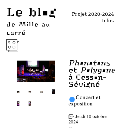
Le blog
Projet 2020-2024
Infos
de Mille au
carré
Phonotons
Polygone
et
à Cesson-
Sévigné
•
Concert et
exposition
Jeudi 10 octobre
2024