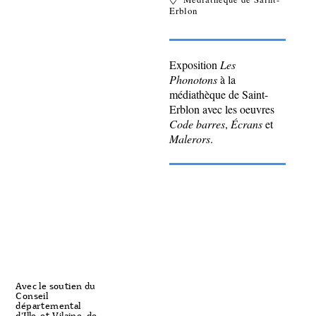
Erblon
Exposition
Les
Phonotons
à la
médiathèque de Saint-
Erblon avec les oeuvres
Code barres
,
Écrans
et
Malerors
.
Avec le soutien du
Conseil
départemental
d'Ille-et-Vilaine, de