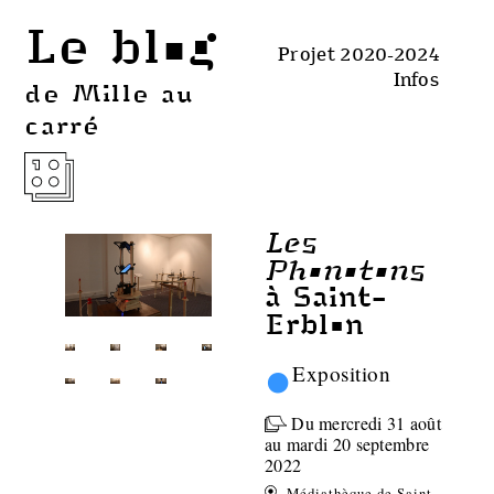
Le blog
Projet 2020-2024
Infos
de Mille au
carré
Les
Phonotons
à Saint-
Erblon
•
Exposition
Du mercredi 31 août
au mardi 20 septembre
2022
Médiathèque de Saint-