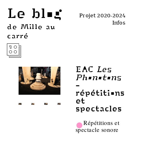
Le blog
Projet 2020-2024
Infos
de Mille au
carré
Les
EAC
Phonotons
-
répétitions
et
spectacles
•
Répétitions et
spectacle sonore